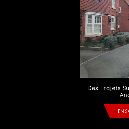
Des Trajets S
Ang
EN S